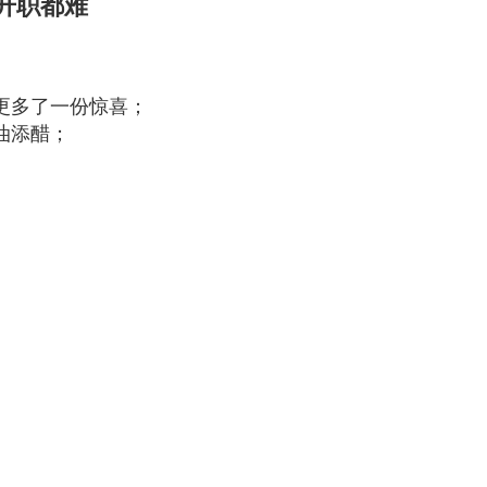
升职都难
更多了一份惊喜；
油添醋；