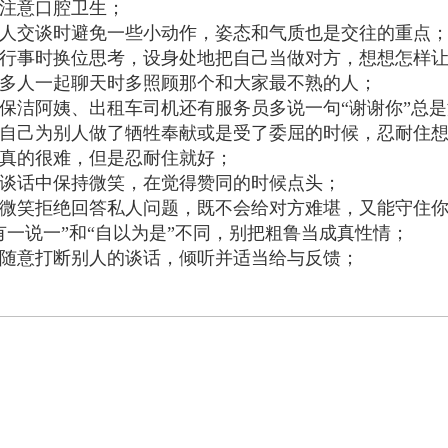
多注意口腔卫生；
跟人交谈时避免一些小动作，姿态和气质也是交往的重点
在行事时换位思考，设身处地把自己当做对方，想想怎样
很多人一起聊天时多照顾那个和大家最不熟的人；
对保洁阿姨、出租车司机还有服务员多说一句“谢谢你”总
在自己为别人做了牺牲奉献或是受了委屈的时候，忍耐住
真的很难，但是忍耐住就好；
在谈话中保持微笑，在觉得赞同的时候点头；
用微笑拒绝回答私人问题，既不会给对方难堪，又能守住
“有一说一”和“自以为是”不同，别把粗鲁当成真性情；
不随意打断别人的谈话，倾听并适当给与反馈；