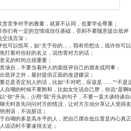
欣赏竞争对手的雅量，就算不认同，也要学会尊重；
非你们有一定的交情或信任基础，否则不要随意提出批评
免交浅言深；
评也可以悦耳，如“关于你的…，我有些想法，或许你可以
避免打着对你好的名义，说伤害对方的话；
提意见的时间点很重要；
注意场合，不要当着外人的面批评自己的朋友或同事；
提出批评之外，最好提供正面的改进建议；
不要总是否定别人的话，比如“不对吧，应该是……”“不是
别人自嘲的时候不要附和，比如女生说自己胖，你说“是啊
多以“你”开头，少用“我”开头的句子，不要一直大谈特谈
在聊天时首先问问对方的情况，让对方主动分享让人觉得
文明用语，不说脏话；
敢于自嘲的多是高水平的人，把自己摆在低位置是内心真
跟人说话时不要凑得太近；