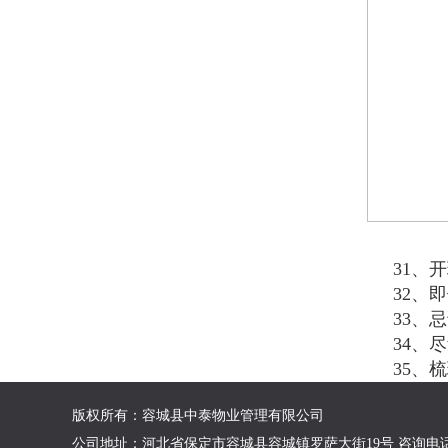
31、
32、
33、
34、
35、
版权所有：容城县中泰物业管理有限公司
公司地址：河北省保定市容城县容城镇罗萨大街19号
咨询电话：