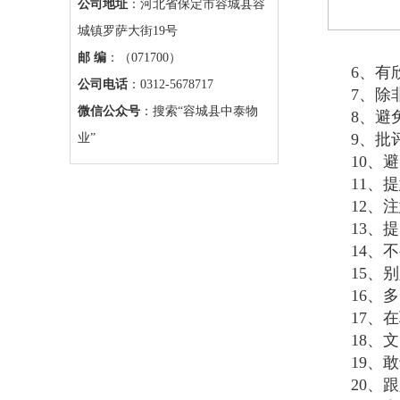
公司地址
：河北省保定市容城县容
城镇罗萨大街19号
邮 编
：（071700）
6、有
公司电话
：0312-5678717
7、除
微信公众号
：搜索“容城县中泰物
8、避
9、批
业”
10、
11、
12、
13、
14、
15、
16、
17、
18、
19、
20、