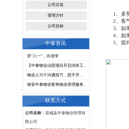
公司宗旨
1、多
管理方针
2、客
公司目标
3、如
4、如
5、面
中泰资讯
庆“八一”，向党学
【中泰物业法院项目开启消杀工..
物业人35个沟通技巧，想不升..
雄安中泰物业誓将物业管理服务..
联系方式
公司名称
：容城县中泰物业管理有
限公司