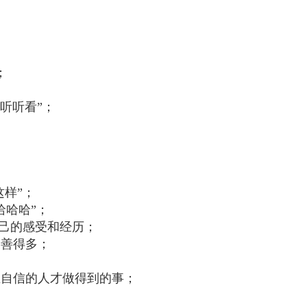
；
听听看”；
这样”；
哈哈哈”；
自己的感受和经历；
友善得多；
正自信的人才做得到的事；