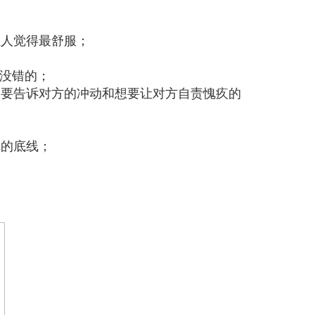
；
让人觉得最舒服；
是没错的；
想要告诉对方的冲动和想要让对方自责愧疚的
你的底线；